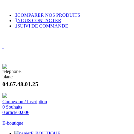
VENTE DE BRUMISATEURS POUR PARTICULIERS ET 
COMPARER NOS PRODUITS
NOUS CONTACTER
SUIVI DE COMMANDE
VENTE 
Concepteur et fabricant de brumisateurs haute pression
04.67.48.01.25
Connexion / Inscription
0
Souhaits
0
article
0.00
€
E-boutique
E-BOUTIQUE