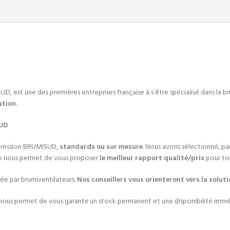
st une des premières entreprises française à s’être spécialisé dans la b
ation.
SUD
 pression BRUMISUD,
standards ou sur mesure
. Nous avons sélectionné, par
ix nous permet de vous proposer
le meilleur rapport qualité/prix
pour tou
sée par brumiventilateurs.
Nos conseillers vous orienteront vers la soluti
nous permet de vous garantir un stock permanent et une disponibilité imméd