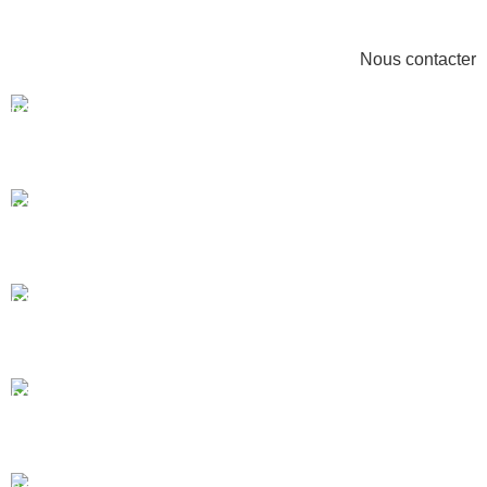
Nous contacter
MADE IN FRANCE
Produits fabriqués en France.
GARANTIE 2 ANS
Tous nos produits sont garantis 2 ans.
PAIEMENT SÉCURISÉ
Passerelle de paiement sécurisé par SSL.
LIVRAISON GRATUITE
À domicile à partir de 200.00€ d'achat.
PAIEMENT 3x SANS FRAIS