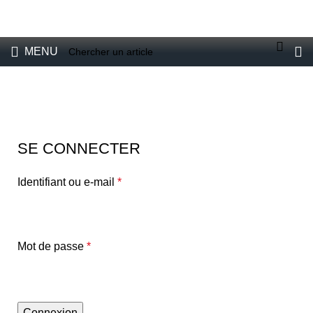
VENTE DE BRUMISATEURS POUR PARTICULIERS ET
PROFESSIONNELS
E-boutique
MENU
Mon compte
SE CONNECTER
Identifiant ou e-mail
*
Mot de passe
*
Connexion