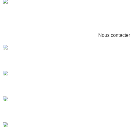
Besoin d'assistance et de conseil
pour vous guider ?
Nous contacter
MADE IN FRANCE
Produits fabriqués en France.
GARANTIE 2 ANS
Tous nos produits sont garantis 2 ans.
PAIEMENT SÉCURISÉ
Passerelle de paiement sécurisé par SSL.
LIVRAISON GRATUITE