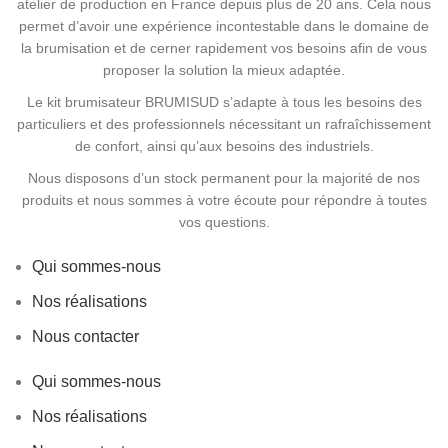
Le professionnalisme et la disponibilités
dont ces
atelier de production en France depuis plus de 20 ans. Cela nous
permet d’avoir une expérience incontestable dans le domaine de
équipes font preuve assurent à BRUMISUD une
la brumisation et de cerner rapidement vos besoins afin de vous
notoriété indéniable tant auprès des
particuliers que
proposer la solution la mieux adaptée.
des professionnels et des industriels
pour leur
Le kit brumisateur BRUMISUD s’adapte à tous les besoins des
apporter une solution
efficace, économe et
particuliers et des professionnels nécessitant un rafraîchissement
respectueuse de l’environnement
. Notre structure de
de confort, ainsi qu’aux besoins des industriels.
taille moyenne
nous permet de rester a votre
Nous disposons d’un stock permanent pour la majorité de nos
écoute
.
produits et nous sommes à votre écoute pour répondre à toutes
vos questions.
En étroite collaboration avec nos différents
fournisseurs,
nous concevons et développons nous
Qui sommes-nous
même nos systèmes de brumisation.
Nos réalisations
Nous contacter
Qui sommes-nous
Nos réalisations