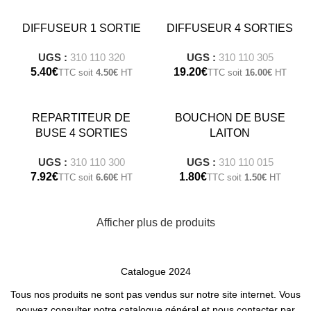
DIFFUSEUR 1 SORTIE
DIFFUSEUR 4 SORTIES
UGS :
310 110 320
UGS :
310 110 305
€
€
4.50
€
16.00
€
-20%
REPARTITEUR DE
BOUCHON DE BUSE
BUSE 4 SORTIES
LAITON
UGS :
310 110 300
UGS :
310 110 015
€
€
6.60
€
1.50
€
Afficher plus de produits
Catalogue 2024
Tous nos produits ne sont pas vendus sur notre site internet. Vous
pouvez consulter notre catalogue général et nous contacter par