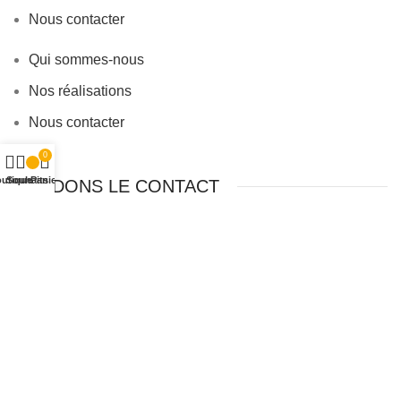
Nous contacter
Qui sommes-nous
Nos réalisations
Nous contacter
0
utique
Souhaits
Panier
GARDONS LE CONTACT
Téléphone:
04.67.48.01.25
Nous contacter
LIENS UTILES
Mentions légales
Politique de confidentialité
Conditions générales de ventes