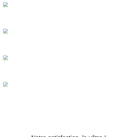
GARANTIE 2 ANS
Tous nos produits sont garantis 2 ans.
PAIEMENT SÉCURISÉ
Passerelle de paiement sécurisé par SSL.
LIVRAISON GRATUITE
À domicile à partir de 200.00€ d'achat.
PAIEMENT 3x SANS FRAIS
3 fois sans frais par carte bancaire.