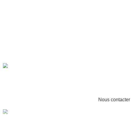
Besoin d'assistance et de conseil
pour vous guider ?
Nous contacter
MADE IN FRANCE
Produits fabriqués en France.