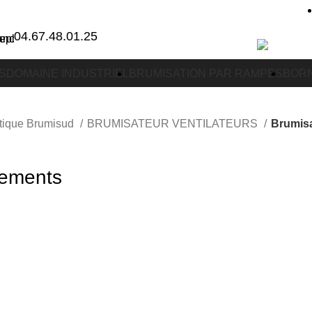
04.67.48.01.25
S
DOMAINE INDUSTRIEL
BRUMISATION PAR RAMPES
BORN
utique Brumisud
BRUMISATEUR VENTILATEURS
Brumisa
pements