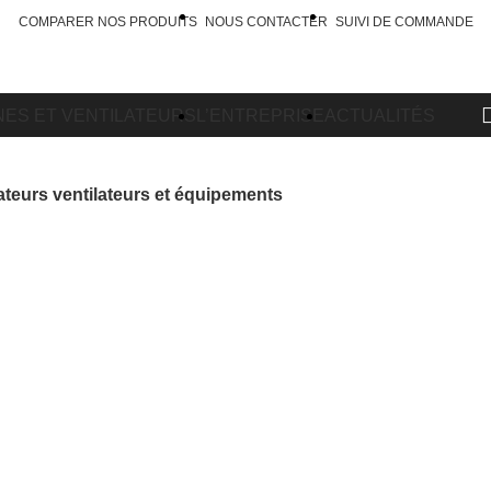
COMPARER NOS PRODUITS
NOUS CONTACTER
SUIVI DE COMMANDE
0
Connexion / Inscription
0.00
€
ES ET VENTILATEURS
L’ENTREPRISE
ACTUALITÉS
teurs ventilateurs et équipements