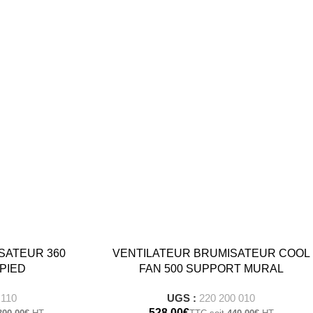
€
3,100.00
€
€
790.00
€
.00
€
.00
€
.00
€
SATEUR 360
VENTILATEUR BRUMISATEUR COOL
.00
€
PIED
FAN 500 SUPPORT MURAL
 110
UGS :
220 200 010
€