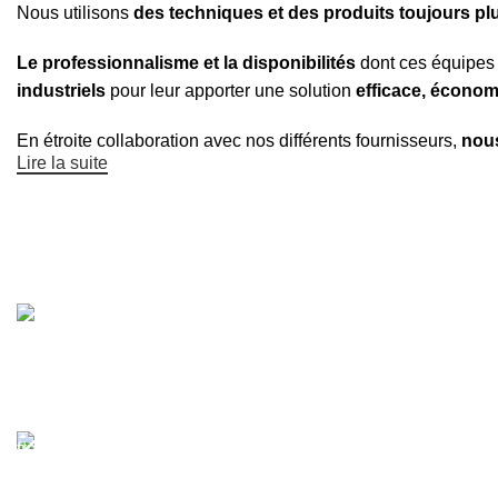
Nous utilisons
des techniques et des produits toujours plu
Le professionnalisme et la disponibilités
dont ces équipes
industriels
pour leur apporter une solution
efficace, écono
En étroite collaboration avec nos différents fournisseurs,
nous
Lire la suite
Filtrer les produits
Besoin d'assistance et de conseil
pour vous guider ?
MADE IN FRANCE
Produits fabriqués en France.