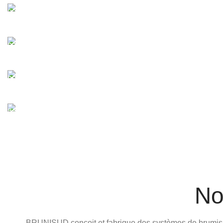
GARANTIE 2 ANS
Tous nos produits sont garantis 2 ans.
PAIEMENT SÉCURISÉ
Passerelle de paiement sécurisé par SSL.
LIVRAISON GRATUITE
À domicile à partir de 200.00€ d'achat.
PAIEMENT 3x SANS FRAIS
3 fois sans frais par carte bancaire.
Not
BRUNISUD conçoit et fabrique des systèmes de brumisatio