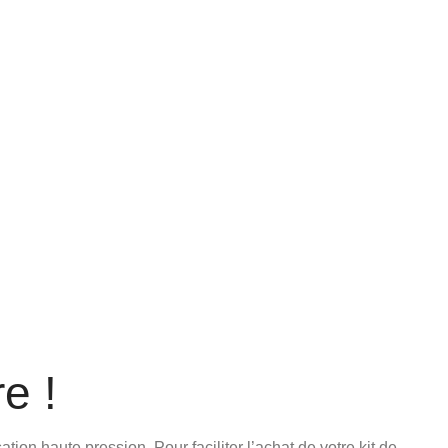
re !
n haute pression. Pour faciliter l’achat de votre kit de