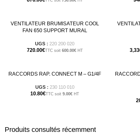
730.00
€
VENTILATEUR BRUMISATEUR COOL
VENTILA
FAN 650 SUPPORT MURAL
UGS :
220 200 020
€
600.00
€
RACCORDS RAP. CONNECT M – G1/4F
RACCORD
UGS :
230 110 010
€
9.00
€
Produits consultés récemment