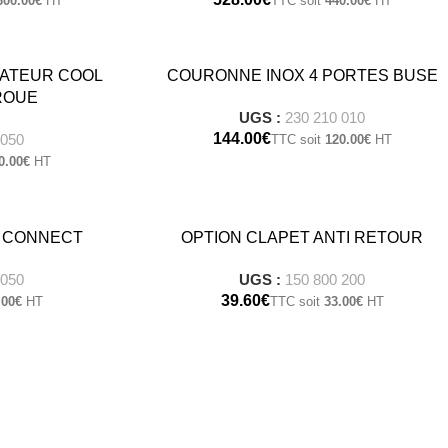
300.00
€
440.00
€
SATEUR COOL
COURONNE INOX 4 PORTES BUSE
ROUE
UGS :
230 210 010
€
 050
120.00
€
0.00
€
. CONNECT
OPTION CLAPET ANTI RETOUR
 050
UGS :
150 800 200
€
.00
€
33.00
€