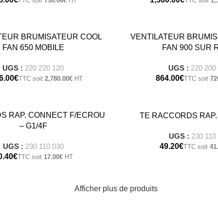
790.00
€
1,
TEUR BRUMISATEUR COOL
VENTILATEUR BRUMI
FAN 650 MOBILE
FAN 900 SUR 
UGS :
220 220 120
UGS :
220 200
€
€
2,780.00
€
72
S RAP. CONNECT F/ECROU
TE RACCORDS RAP
– G1/4F
UGS :
230 110
€
UGS :
230 110 030
41
€
17.00
€
Afficher plus de produits