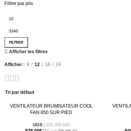
Filtrer par prix
Prix min
Prix max
FILTRER
Afficher les filtres
Afficher
9
12
18
24
VENTILATEUR BRUMISATEUR COOL
VENTIL
FAN 650 SUR PIED
UGS :
220 200 030
€