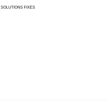
€
1,
Système de brumisation haut
 SOLUTIONS FIXES
comprenant tout le matérie
réaliser une installation de ra
rapide, simple et 