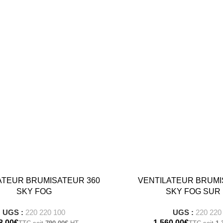
€
2,363
€
2,719
€
2,856
ATEUR BRUMISATEUR 360
VENTILATEUR BRUMI
€
3,636
SKY FOG
SKY FOG SUR 
UGS :
220 220 100
UGS :
220 220
€
€