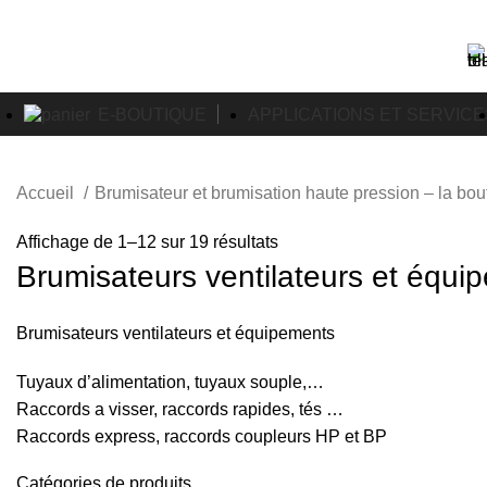
VENTE DE BRUMISATEURS POUR PARTICULIERS ET PROFESSIONNELS
Concepteur et fabricant de brumisateurs haute pression
E-BOUTIQUE
APPLICATIONS ET SERVICE
Accueil
Brumisateur et brumisation haute pression – la bo
Affichage de 1–12 sur 19 résultats
Brumisateurs ventilateurs et équi
Brumisateurs ventilateurs et équipements
Tuyaux d’alimentation, tuyaux souple,…
Raccords a visser, raccords rapides, tés …
Raccords express, raccords coupleurs HP et BP
Catégories de produits