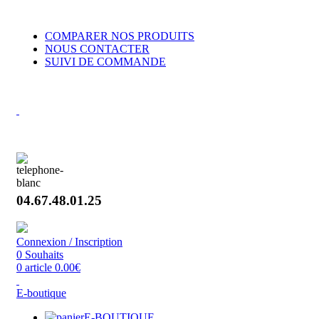
VENTE DE BRUMISATEURS POUR PARTICULIERS ET
COMPARER NOS PRODUITS
NOUS CONTACTER
SUIVI DE COMMANDE
VENT
Concepteur et fabricant de brumisateurs haute pression
04.67.48.01.25
Connexion / Inscription
0
Souhaits
0
article
0.00
€
E-boutique
E-BOUTIQUE