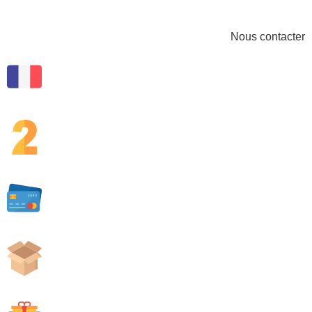
Nous contacter
MADE IN FRANCE
Produits fabriqués en France.
GARANTIE 2 ANS
Tous nos produits sont garantis 2 ans.
PAIEMENT SÉCURISÉ
Passerelle de paiement sécurisé par SSL.
LIVRAISON GRATUITE
À domicile à partir de 200.00€ d'achat.
PAIEMENT 3x SANS FRAIS