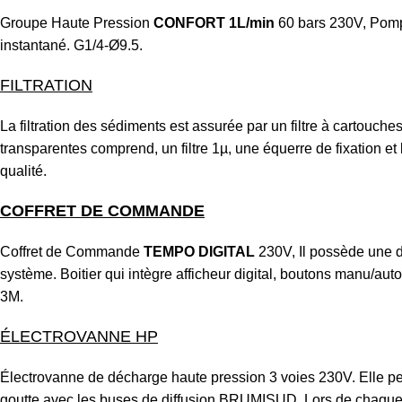
Groupe Haute Pression
CONFORT 1L/min
60 bars 230V, Po
instantané. G1/4-Ø9.5.
FILTRATION
La filtration des sédiments est assurée par un filtre à cartouche
transparentes comprend, un filtre 1µ, une équerre de fixation et
qualité.
COFFRET DE COMMANDE
Coffret de Commande
TEMPO DIGITAL
230V, Il possède une d
système. Boitier qui intègre afficheur digital, boutons manu/aut
3M.
ÉLECTROVANNE HP
Électrovanne de décharge haute pression 3 voies 230V. Elle per
goutte avec les buses de diffusion BRUMISUD. Lors de chaque ar