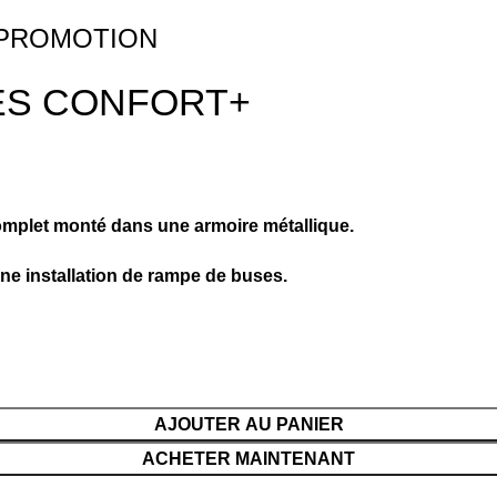
 PROMOTION
ES CONFORT+
mplet monté dans une armoire métallique.
€
une installation de rampe de buses.
1,100.00
€
Système de
brumisation
haute
pression
AJOUTER AU PANIER
complet
ACHETER MAINTENANT
comprenant
tout le