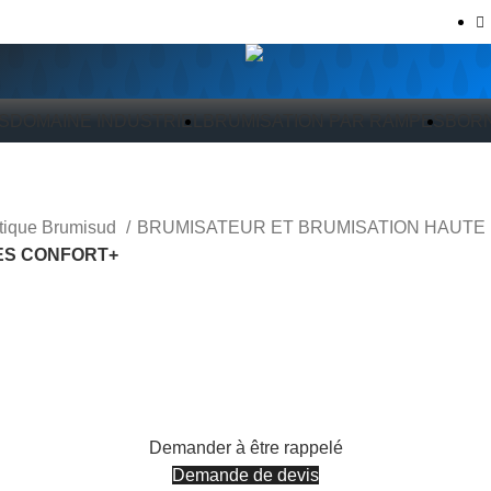
S
DOMAINE INDUSTRIEL
BRUMISATION PAR RAMPES
BORN
n
utique Brumisud
BRUMISATEUR ET BRUMISATION HAUTE 
ES CONFORT+
Demander à être rappelé
Demande de devis