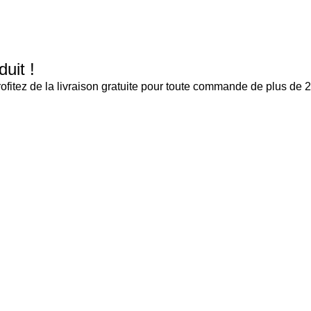
matériel
nécessaire
pour réaliser
duit !
une
installation
tez de la livraison gratuite pour toute commande de plus de 20
de rampe de
buses
Montage
rapide,
simple et
facile.