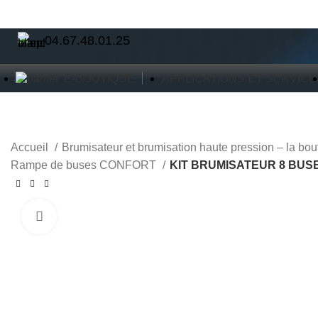
VENTE DE BRUMISATEURS POUR PARTICULIERS ET PROFESSIONNELS
04.67.48.01.25
E-BOUTIQUE
APPLICATIONS ET SERVICE
Concepteur et fabricant de brumisateurs haute pressio
Accueil
Brumisateur et brumisation haute pression – la bo
Rampe de buses CONFORT
KIT BRUMISATEUR 8 BUS
Cliquez pour aggrandir