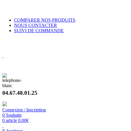
VENTE DE BRUMISATEURS POUR PARTICULIERS ET
PROFESSIONNELS
COMPARER NOS PRODUITS
NOUS CONTACTER
SUIVI DE COMMANDE
VENTE DE BRUMISATEURS POUR PARTICULIERS ET
PROFESSIONNELS
Concepteur et fabricant de brumisateurs haute pression
04.67.48.01.25
Connexion / Inscription
0
Souhaits
0
article
0.00
€
E-boutique